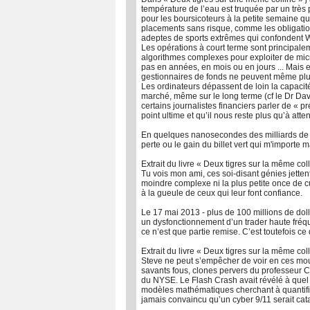
température de l’eau est truquée par un très 
pour les boursicoteurs à la petite semaine qu
placements sans risque, comme les obligation
adeptes de sports extrêmes qui confondent W
Les opérations à court terme sont principalem
algorithmes complexes pour exploiter de mic
pas en années, en mois ou en jours ... Mais 
gestionnaires de fonds ne peuvent même plus
Les ordinateurs dépassent de loin la capacit
marché, même sur le long terme (cf le Dr Dav
certains journalistes financiers parler de « 
point ultime et qu’il nous reste plus qu’à atte
En quelques nanosecondes des milliards de d
perte ou le gain du billet vert qui m'importe m
Extrait du livre « Deux tigres sur la même col
Tu vois mon ami, ces soi-disant génies jetten
moindre complexe ni la plus petite once de cul
à la gueule de ceux qui leur font confiance.
Le 17 mai 2013 - plus de 100 millions de dol
un dysfonctionnement d’un trader haute fréq
ce n’est que partie remise. C’est toutefois ce
Extrait du livre « Deux tigres sur la même col
Steve ne peut s’empêcher de voir en ces moufl
savants fous, clones pervers du professeur C
du NYSE. Le Flash Crash avait révélé à quel
modèles mathématiques cherchant à quantifie
jamais convaincu qu’un cyber 9/11 serait cat