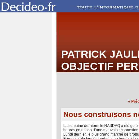
PATRICK JAUL
OBJECTIF PE
« Pré
Nous construisons no
La semaine dernière, le NASDAQ a été gelé 
heures en raison d’une mauvaise connexion 
Lundi dernier, le plus grand marché de produ
Europe a été fermé pendant une heure à la su