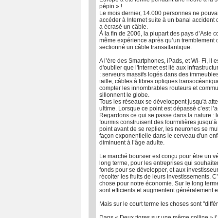
pépin » !
Le mois dernier, 14.000 personnes ne pouvai
accéder à Internet suite à un banal accident 
a écrasé un câble.
À la fin de 2006, la plupart des pays d’Asie c
même expérience après qu’un tremblement de
sectionné un câble transatlantique.
A l’ère des Smartphones, iPads, et Wi- Fi, il es
d'oublier que l'Internet est lié aux infrastruc
: serveurs massifs logés dans des immeuble
taille, câbles à fibres optiques transocéaniq
compter les innombrables routeurs et commu
sillonnent le globe.
Tous les réseaux se développent jusqu'à atte
ultime. Lorsque ce point est dépassé c’est l’a
Regardons ce qui se passe dans la nature : l
fourmis construisent des fourmilières jusqu’à
point avant de se replier, les neurones se mul
façon exponentielle dans le cerveau d'un enfa
diminuent à l’âge adulte.
Le marché boursier est conçu pour être un vé
long terme, pour les entreprises qui souhaite
fonds pour se développer, et aux investisseu
récolter les fruits de leurs investissements. 
chose pour notre économie. Sur le long term
sont efficients et augmentent généralement e
Mais sur le court terme les choses sont "diffé
Dans « Deux tigres sur une même colline » j’a