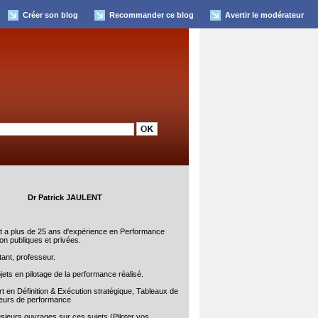
Créer son blog
Recommander ce blog
Avertir le modérateur
Dr Patrick JAULENT
nt a plus de 25 ans d'expérience en Performance
on publiques et privées.
ant, professeur.
jets en pilotage de la performance réalisé.
t en Définition & Exécution stratégique, Tableaux de
teurs de performance
sieurs ouvrages sur ces sujets (Piloter vos