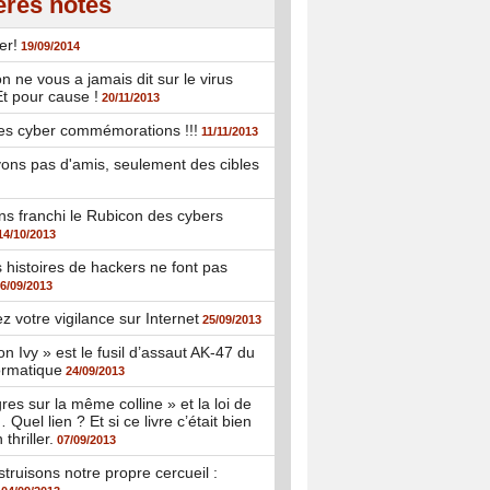
ères notes
er!
19/09/2014
n ne vous a jamais dit sur le virus
Et pour cause !
20/11/2013
es cyber commémorations !!!
11/11/2013
ons pas d'amis, seulement des cibles
s franchi le Rubicon des cybers
14/10/2013
s histoires de hackers ne font pas
6/09/2013
 votre vigilance sur Internet
25/09/2013
n Ivy » est le fusil d’assaut AK-47 du
formatique
24/09/2013
res sur la même colline » et la loi de
Quel lien ? Et si ce livre c’était bien
thriller.
07/09/2013
truisons notre propre cercueil :