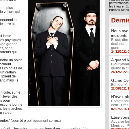
performances
les intégrer E
ent plus
Editions Risc
de voiture qui
Derni
onnurent la
 terre ait
Nous avon
incidents
t facile
Et que dir
tures physiques
déclanchem
s de grande
guerr...
ues, sans
24/12/2022 
tateurs qui
A quand l
indre un point
ccident.
Bjour jevo
es colonies de
quand la ci
 un certain
24/12/2022 
tiplient de
Game Ov
nt, mais ils
Bonjour M. 
22/08/2021 
hicule, sur le
nt lever des
N’ayez pl
rs pour
Comme toujo
C’est une bonne
ecrit Ét tres
e, les marchés
02/07/2016 
n valeur.
Etes-vous 
rentes" (pour être politiquement correct)
Appaisé les
Monsieur Pa
i écrit : l'investisseur moyen joue dans une piscine où la