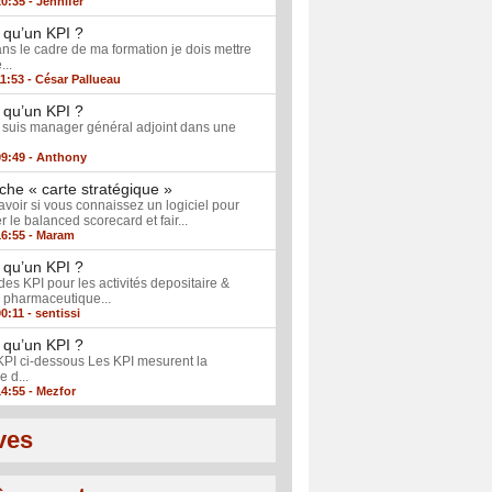
20:35 -
Jennifer
 qu’un KPI ?
ns le cadre de ma formation je dois mettre
...
11:53 -
César Pallueau
 qu’un KPI ?
e suis manager général adjoint dans une
09:49 -
Anthony
he « carte stratégique »
savoir si vous connaissez un logiciel pour
 le balanced scorecard et fair...
16:55 -
Maram
 qu’un KPI ?
des KPI pour les activités depositaire &
n pharmaceutique...
00:11 -
sentissi
 qu’un KPI ?
 KPI ci-dessous Les KPI mesurent la
 d...
14:55 -
Mezfor
ves