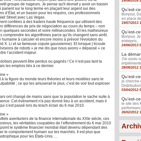
29/06/2016 
petit groupe de nageurs. Je pense qu'il devrait y avoir un bassin
i parient sur le long terme en plaçant leur argent sur des
Qu’est-ce
s d’État, et un bassin pour les requins, ces professionnels
Bonjour, Da
all Street avec Las Vegas.
en place de
ent confiées à des traders haute fréquence qui utilisent des
19/07/2013 
ro différences de prix de négociation au cours du temps – non
en quelques secondes et voire millisecondes. Et les malheureux
Qu’est-ce
 comprendre les algorithmes parce qu’ils changent sans arrêt.
Bonjour, J
é humaine à calculer et encore moins à prévoir l'évolution du
entrepris...
id X. Li et sa fameuse copule gaussienne). Et lorsque j’écoute
24/06/2013 
prévisions de robots » je me dis que nous avons « dépassé » ce
ndre l’accident majeur.
La démarc
J'ai voulu 
ollars peuvent être perdus ou gagnés ! Ce n’est pas tant la
implémenter
ais les emplois liés à ce dernier.
28/08/2012 
line »
Qu’est-ce
t à la figure du monde leurs théories et leurs modèles sans le
je cherche 
pabilité ; ce qui les amuserait le plus, c’est de voir tout exploser
Distributio
03/04/2012 
lars ont changé de mains sans que la population le sache suite à
Qu’est-ce
uence. Cet événement n'a pas donné lieu à un accident, mais il
le site des
 qui s’est passé lors du krach éclair du 6 mai 2010.
performance
26/02/2012 
line »
ets aventuriers de la finance internationale du XXIe siècle, ces
osinus, les véritables coupables de l’effondrement du 6 mai 2010
Archi
 point le système financier mondial était devenu dépendant des
r le comportement humain sur les marchés. Il est plus que
astrophique pour les États-Unis….