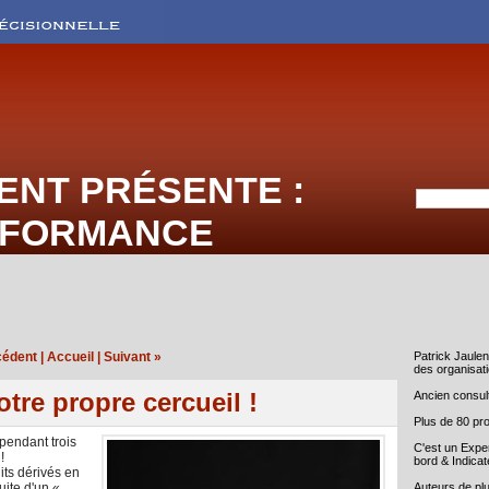
ENT PRÉSENTE :
RFORMANCE
cédent
|
Accueil
|
Suivant »
Patrick Jaule
des organisati
tre propre cercueil !
Ancien consult
Plus de 80 pro
pendant trois
C'est un Exper
!
bord & Indica
its dérivés en
ite d'un «
Auteurs de plu