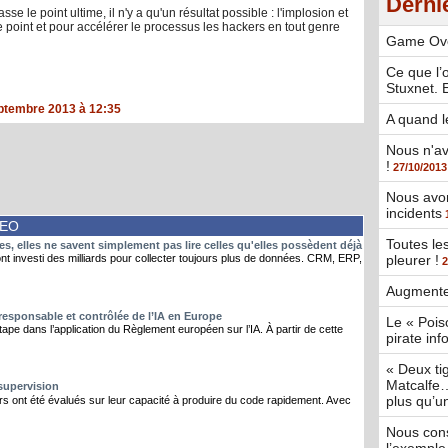
Derni
 le point ultime, il n'y a qu'un résultat possible : l'implosion et
 point et pour accélérer le processus les hackers en tout genre
Game Ov
Ce que l’o
Stuxnet. 
ptembre 2013 à 12:35
A quand l
Nous n'av
!
27/10/2013
Nous avon
incidents
DEO
Toutes le
, elles ne savent simplement pas lire celles qu'elles possèdent déjà
pleurer !
t investi des milliards pour collecter toujours plus de données. CRM, ERP,
2
Augmentez
 responsable et contrôlée de l’IA en Europe
Le « Poiso
pe dans l’application du Règlement européen sur l’IA. À partir de cette
pirate in
« Deux tig
Matcalfe… 
 supervision
plus qu’un 
s ont été évalués sur leur capacité à produire du code rapidement. Avec
Nous cons