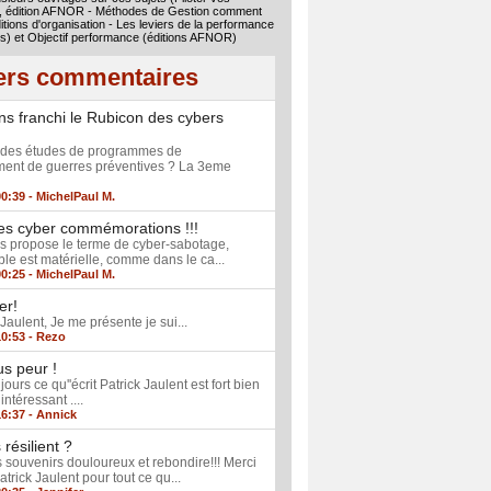
, édition AFNOR - Méthodes de Gestion comment
ditions d'organisation - Les leviers de la performance
us) et Objectif performance (éditions AFNOR)
ers commentaires
s franchi le Rubicon des cybers
e des études de programmes de
ent de guerres préventives ? La 3eme
00:39 -
MichelPaul M.
es cyber commémorations !!!
us propose le terme de cyber-sabotage,
ble est matérielle, comme dans le ca...
00:25 -
MichelPaul M.
er!
Jaulent, Je me présente je sui...
10:53 -
Rezo
us peur !
urs ce qu''écrit Patrick Jaulent est fort bien
 intéressant ....
16:37 -
Annick
résilient ?
 souvenirs douloureux et rebondire!!! Merci
trick Jaulent pour tout ce qu...