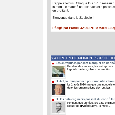
Rappelez-vous : Chaque fois qu'un réseau passe
la mort. Le marché boursier actuel a passé ce
en profitent.
Bienvenue dans le 21 siècle !
Rédigé par Patrick JAULENT le Mardi 3 Se
> A LIRE EN CE MOMENT SUR DECI
Les entreprises pensent manquer de données
Pendant des années, les entreprises on
logiciels métiers, objets connectés...
IA Act, la transparence pour une utilisation
Le 2 août 2026 marque une nouvelle éta
date, les organisations devront fair...
IA, les data engineers passent du code à la
Pendant des années, les data engineer
l’essor de l’IA générative, le métie...